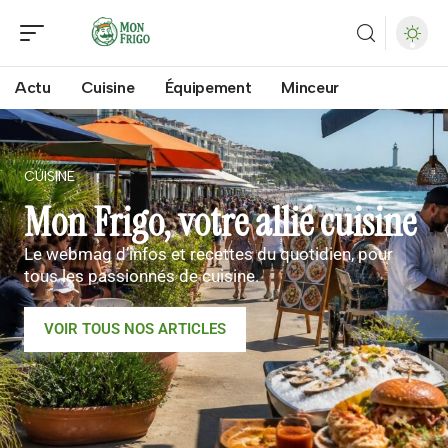
Actu
Cuisine
Équipement
Minceur
CUISINE
Mon Frigo, votre allié cuisine
Le webmag d’infos et recettes du quotidien, pour
tous les passionnés de cuisine.
VOIR TOUS NOS ARTICLES