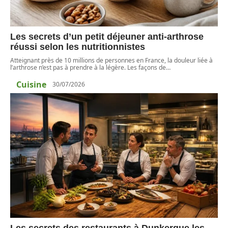
Les secrets d’un petit déjeuner anti-arthrose
réussi selon les nutritionnistes
Atteignant près de 10 millions de personnes en France, la douleur liée à
l’arthrose n’est pas à prendre à la légère. Les façons de
…
Cuisine
30/07/2026
Les secrets des restaurants à Dunkerque les