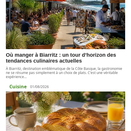
Où manger à Biarritz : un tour d’horizon des
tendances culinaires actuelles
À Biarritz, destination emblématique de la Côte Basque, la gastronomie
ne se résume pas simplement à un choix de plats. C'est une véritable
expérience
…
Cuisine
01/08/2026