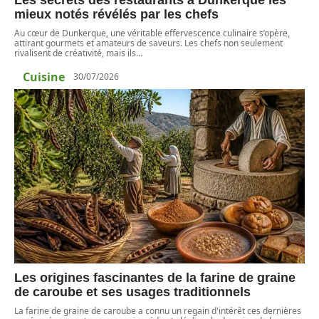
mieux notés révélés par les chefs
Au cœur de Dunkerque, une véritable effervescence culinaire s’opère,
attirant gourmets et amateurs de saveurs. Les chefs non seulement
rivalisent de créativité, mais ils
…
Cuisine
30/07/2026
Les origines fascinantes de la farine de graine
de caroube et ses usages traditionnels
La farine de graine de caroube a connu un regain d'intérêt ces dernières