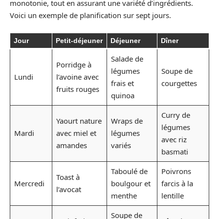
monotonie, tout en assurant une variété d’ingrédients.
Voici un exemple de planification sur sept jours.
Jour
Petit-déjeuner
Déjeuner
Dîner
Salade de
Porridge à
légumes
Soupe de
Lundi
l’avoine avec
frais et
courgettes
fruits rouges
quinoa
Curry de
Yaourt nature
Wraps de
légumes
Mardi
avec miel et
légumes
avec riz
amandes
variés
basmati
Taboulé de
Poivrons
Toast à
Mercredi
boulgour et
farcis à la
l’avocat
menthe
lentille
Soupe de