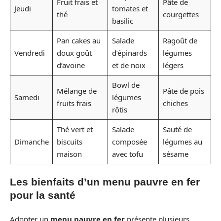
Fruit frais et
Pâte de
Jeudi
tomates et
thé
courgettes
basilic
Pan cakes au
Salade
Ragoût de
Vendredi
doux goût
d’épinards
légumes
d’avoine
et de noix
légers
Bowl de
Mélange de
Pâte de pois
Samedi
légumes
fruits frais
chiches
rôtis
Thé vert et
Salade
Sauté de
Dimanche
biscuits
composée
légumes au
maison
avec tofu
sésame
Les bienfaits d’un menu pauvre en fer
pour la santé
Adopter un
menu pauvre en fer
présente plusieurs