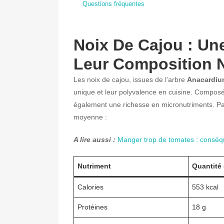
Questions fréquentes
Noix De Cajou : Un
Leur Composition N
Les noix de cajou, issues de l’arbre
Anacardiu
unique et leur polyvalence en cuisine. Composée
également une richesse en micronutriments. P
moyenne :
A lire aussi :
Manger trop de tomates : conséq
Nutriment
Quantité 
Calories
553 kcal
Protéines
18 g