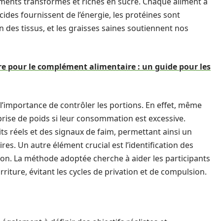
 aliments transformés et riches en sucre. Chaque aliment a
ides fournissent de l’énergie, les protéines sont
n des tissus, et les graisses saines soutiennent nos
re pour le complément alimentaire : un guide pour les
 l’importance de contrôler les portions. En effet, même
rise de poids si leur consommation est excessive.
its réels et des signaux de faim, permettant ainsi un
es. Un autre élément crucial est l’identification des
on. La méthode adoptée cherche à aider les participants
riture, évitant les cycles de privation et de compulsion.