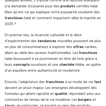
quelques années, s’impose comme une réponse adéquate
à la demande croissante pour des
produits
certifiés halal.
Mais qu’est-ce qui explique cette popularité soudaine des
franchises
halal et comment impactent-elles le marché en
2025 ?
En premier lieu, la diversité culturelle et le désir
d’expérimenter des
tendances
nouvelles poussent de plus
en plus de consommateurs à explorer des
offres
variées,
allant au-delà des saveurs traditionnelles. Les
franchises
halal réussissent à se positionner en tête de liste grâce à
leurs
concepts
novateurs et une
clientèle
fidèle, en quête
d’un équilibre entre authenticité et modernité.
Ensuite, l’adaptation des
franchises
à un mode de vie
fast
devient un atout majeur. Les enseignes développent des
formules qui allient rapidité et
qualité
, répondant ainsi aux
contraintes de temps de la vie moderne. Les
burgers
et
tacos
, en particulier, se hissent au rang des produits