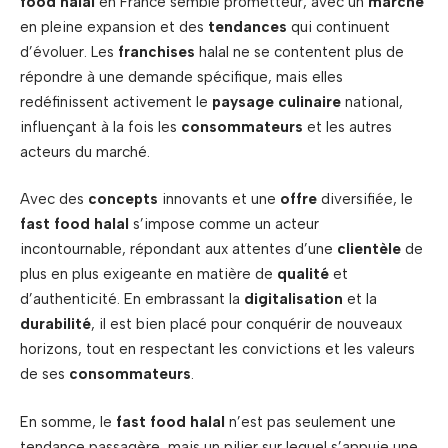
food halal
en France semble prometteur, avec un
marché
en pleine expansion et des
tendances
qui continuent
d’évoluer. Les
franchises
halal ne se contentent plus de
répondre à une demande spécifique, mais elles
redéfinissent activement le
paysage culinaire
national,
influençant à la fois les
consommateurs
et les autres
acteurs du marché.
Avec des
concepts
innovants et une
offre
diversifiée, le
fast food halal
s’impose comme un acteur
incontournable, répondant aux attentes d’une
clientèle
de
plus en plus exigeante en matière de
qualité
et
d’authenticité. En embrassant la
digitalisation
et la
durabilité
, il est bien placé pour conquérir de nouveaux
horizons, tout en respectant les convictions et les valeurs
de ses
consommateurs
.
En somme, le
fast food halal
n’est pas seulement une
tendance passagère, mais un pilier sur lequel s’appuie une