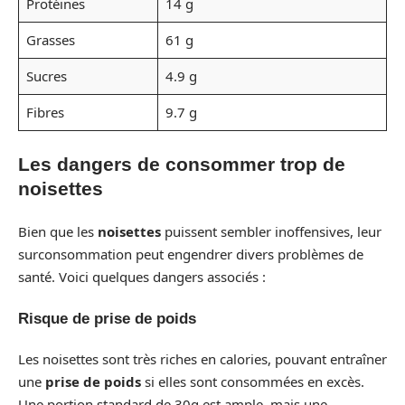
Protéines
14 g
Grasses
61 g
Sucres
4.9 g
Fibres
9.7 g
Les dangers de consommer trop de
noisettes
Bien que les
noisettes
puissent sembler inoffensives, leur
surconsommation peut engendrer divers problèmes de
santé. Voici quelques dangers associés :
Risque de prise de poids
Les noisettes sont très riches en calories, pouvant entraîner
une
prise de poids
si elles sont consommées en excès.
Une portion standard de 30g est ample, mais une