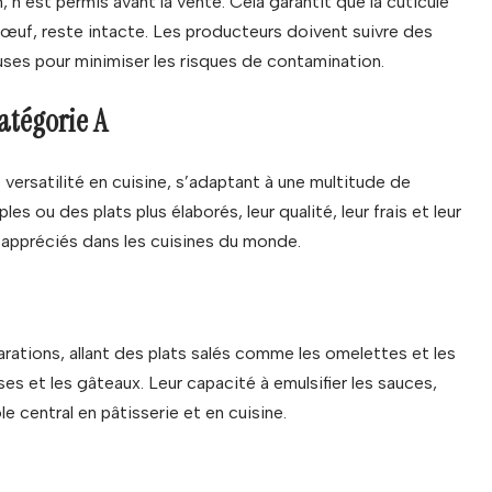
n, n’est permis avant la vente. Cela garantit que la cuticule
 l’œuf, reste intacte. Les producteurs doivent suivre des
uses pour minimiser les risques de contamination.
atégorie A
ersatilité en cuisine, s’adaptant à une multitude de
s ou des plats plus élaborés, leur qualité, leur frais et leur
t appréciés dans les cuisines du monde.
rations, allant des plats salés comme les omelettes et les
es et les gâteaux. Leur capacité à emulsifier les sauces,
le central en pâtisserie et en cuisine.