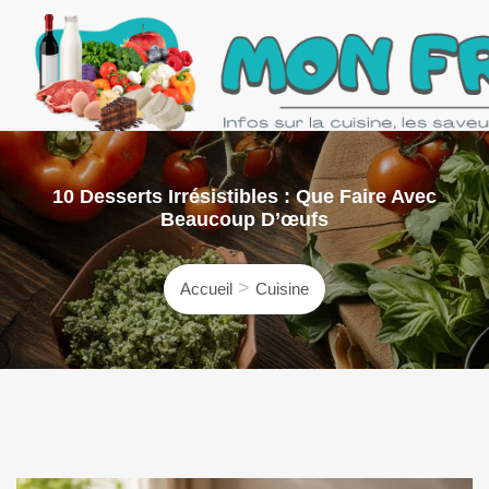
Skip
to
content
Mon Frigo
Le webmag d'infos et recettes du quotidien
10 Desserts Irrésistibles : Que Faire Avec
Beaucoup D’œufs
Accueil
Cuisine