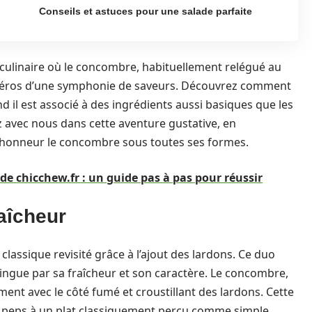
Conseils et astuces pour une salade parfaite
culinaire où le concombre, habituellement relégué au
héros d’une symphonie de saveurs. Découvrez comment
il est associé à des ingrédients aussi basiques que les
z avec nous dans cette aventure gustative, en
l’honneur le concombre sous toutes ses formes.
 de chicchew.fr : un guide pas à pas pour réussir
aîcheur
assique revisité grâce à l’ajout des lardons. Ce duo
stingue par sa fraîcheur et son caractère. Le concombre,
ment avec le côté fumé et croustillant des lardons. Cette
u peps à un plat classiquement perçu comme simple.