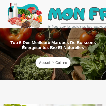
Skip
to
content
Mon Frigo
Le webmag d'infos et recettes du quotidien
Top 5 Des Meilleure Marques De Boissons
Énergisantes Bio Et Naturelles
Accueil
Cuisine